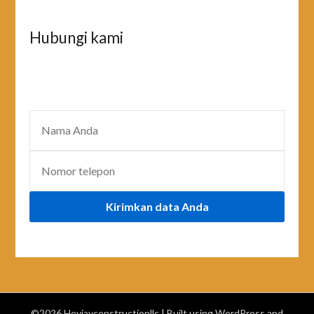
Hubungi kami
©2026 Heyjayconstructionllc
| Built using WordPress and