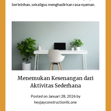
berlebihan, sekaligus menghadirkan rasa nyaman.
Menemukan Kesenangan dari
Aktivitas Sederhana
Posted on
Januari 28, 2026
by
heyjayconstructionllc.one